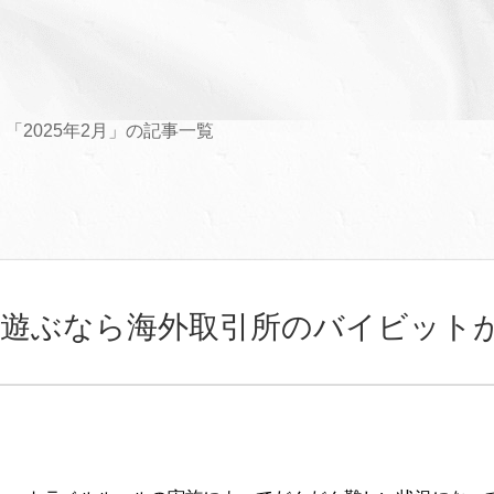
「2025年2月」の記事一覧
遊ぶなら海外取引所のバイビット