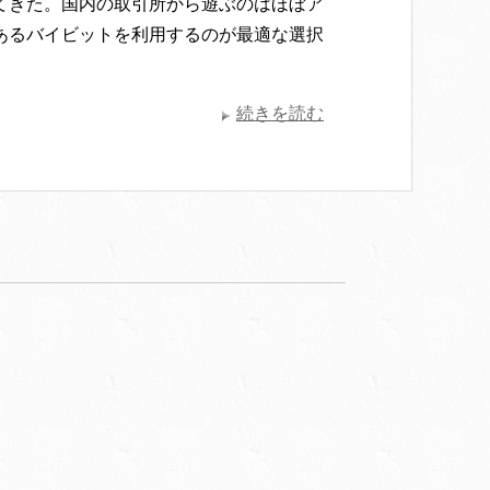
てきた。国内の取引所から遊ぶのはほぼア
あるバイビットを利用するのが最適な選択
続きを読む