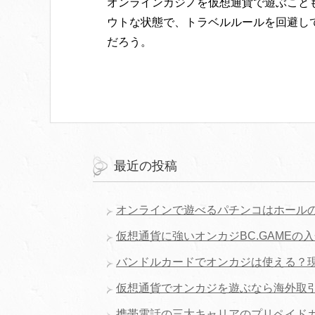
オンラインカジノを仮想通貨で遊ぶこと
ウトな状態で、トラベルルールを回避し
だろう。
最近の投稿
オンラインで遊べるパチンコはホール
仮想通貨に強いオンカジBC.GAMEの
バンドルカードでオンカジは使える？
仮想通貨でオンカジを遊ぶなら海外取
携帯電話の三大キャリアのプリペイド