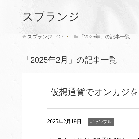
スプランジ
スプランジ
TOP
「2025年」の記事一覧
「2025年2月」の記事一覧
仮想通貨でオンカジを
2025年2月19日
ギャンブル